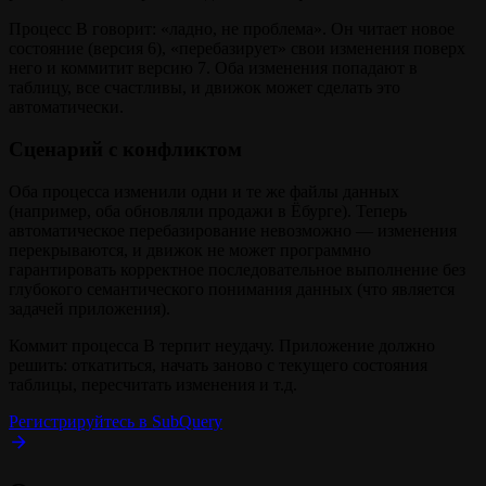
Процесс B говорит: «ладно, не проблема». Он читает новое
состояние (версия 6), «перебазирует» свои изменения поверх
него и коммитит версию 7. Оба изменения попадают в
таблицу, все счастливы, и движок может сделать это
автоматически.
Сценарий с конфликтом
Оба процесса изменили одни и те же файлы данных
(например, оба обновляли продажи в Ëбурге). Теперь
автоматическое перебазирование невозможно — изменения
перекрываются, и движок не может программно
гарантировать корректное последовательное выполнение без
глубокого семантического понимания данных (что является
задачей приложения).
Коммит процесса B терпит неудачу. Приложение должно
решить: откатиться, начать заново с текущего состояния
таблицы, пересчитать изменения и т.д.
Регистрируйтесь в SubQuery