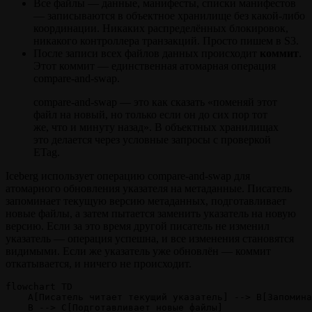
Все файлы — данные, манифесты, списки манифестов
— записываются в объектное хранилище без какой‑либо
координации. Никаких распределённых блокировок,
никакого контроллера транзакций. Просто пишем в S3.
После записи всех файлов данных происходит
коммит
.
Этот коммит — единственная атомарная операция
compare‑and‑swap.
compare‑and‑swap — это как сказать «поменяй этот
файл на новый, но только если он до сих пор тот
же, что и минуту назад». В объектных хранилищах
это делается через условные запросы с проверкой
ETag.
Iceberg использует операцию compare‑and‑swap для
атомарного обновления указателя на метаданные. Писатель
запоминает текущую версию метаданных, подготавливает
новые файлы, а затем пытается заменить указатель на новую
версию. Если за это время другой писатель не изменил
указатель — операция успешна, и все изменения становятся
видимыми. Если же указатель уже обновлён — коммит
откатывается, и ничего не происходит.
flowchart TD

    A[Писатель читает текущий указатель] --> B[Запомина
    B --> C[Подготавливает новые файлы]
