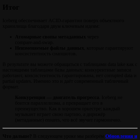
Итог
Iceberg обеспечивает ACID‑гарантии поверх объектного
хранилища благодаря двум ключевым идеям:
Атомарные свопы метаданных
через
compare‑and‑swap.
Неизменяемые файлы данных
, которые гарантируют
консистентность снапшотов.
В результате вы можете обращаться с таблицами data lake как с
настоящими таблицами базы данных: конкурентные записи
работают, консистентность гарантирована, нет corrupted data и
partial updates. Именно это и даёт современный табличный
формат.
Конкуренция — двигатель прогресса
. Iceberg не
боится параллелизма, а превращает его в
преимущество. Как в хорошем оркестре: каждый
музыкант играет свою партию, а дирижёр
(метаданные) ensures, что всё звучит гармонично.
Что дальше?
В следующем уроке мы разберём
Обновления и