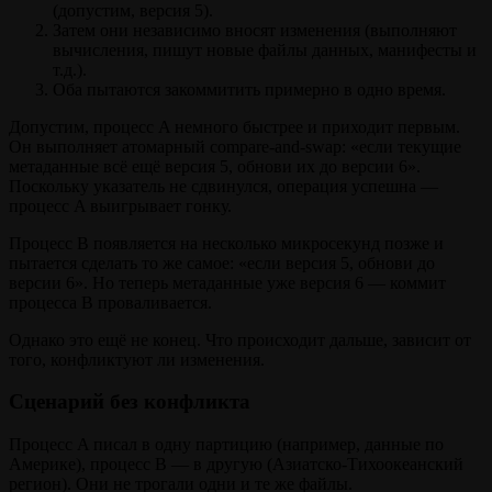
(допустим, версия 5).
Затем они независимо вносят изменения (выполняют
вычисления, пишут новые файлы данных, манифесты и
т.д.).
Оба пытаются закоммитить примерно в одно время.
Допустим, процесс A немного быстрее и приходит первым.
Он выполняет атомарный compare‑and‑swap: «если текущие
метаданные всё ещё версия 5, обнови их до версии 6».
Поскольку указатель не сдвинулся, операция успешна —
процесс A выигрывает гонку.
Процесс B появляется на несколько микросекунд позже и
пытается сделать то же самое: «если версия 5, обнови до
версии 6». Но теперь метаданные уже версия 6 — коммит
процесса B проваливается.
Однако это ещё не конец. Что происходит дальше, зависит от
того, конфликтуют ли изменения.
Сценарий без конфликта
Процесс A писал в одну партицию (например, данные по
Америке), процесс B — в другую (Азиатско‑Тихоокеанский
регион). Они не трогали одни и те же файлы.