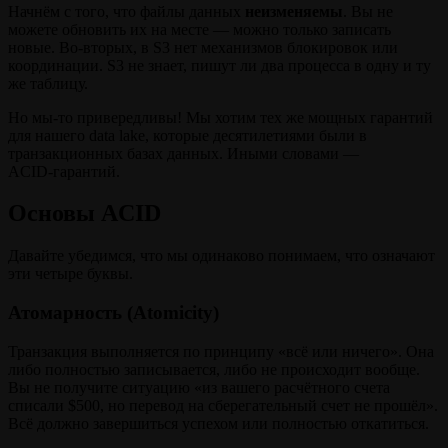
Начнём с того, что файлы данных
неизменяемы
. Вы не
можете обновить их на месте — можно только записать
новые. Во‑вторых, в S3 нет механизмов блокировок или
координации. S3 не знает, пишут ли два процесса в одну и ту
же таблицу.
Но мы‑то привередливы! Мы хотим тех же мощных гарантий
для нашего data lake, которые десятилетиями были в
транзакционных базах данных. Иными словами —
ACID‑гарантий.
Основы ACID
Давайте убедимся, что мы одинаково понимаем, что означают
эти четыре буквы.
Атомарность (Atomicity)
Транзакция выполняется по принципу «всё или ничего». Она
либо полностью записывается, либо не происходит вообще.
Вы не получите ситуацию «из вашего расчётного счета
списали $500, но перевод на сберегательный счет не прошёл».
Всё должно завершиться успехом или полностью откатиться.