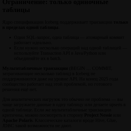
Ограничение: только одиночные
таблицы
Ядро спецификации Iceberg поддерживает транзакции
только
в пределах одной таблицы
.
Один SQL‑запрос, одна таблица — атомарный коммит
работает идеально.
Если нужно несколько операций над одной таблицей —
используйте Transaction API в Java/Python или
объединяйте их в batch.
Мультитабличные транзакции
(BEGIN … COMMIT,
затрагивающие несколько таблиц) в Iceberg не
поддерживаются даже на уровне API. На конец 2025 года
сообщество работает над этой проблемой, но готового
решения ещё нет.
Для аналитических нагрузок это обычно не проблема — вы
чаще загружаете данные в одну таблицу или делаете upserts в
одной таблице. Если же мультитабличные транзакции
критичны, можно посмотреть в сторону
Project Nessie
или
Apache Polaris
. Классические каталоги вроде Hive, Glue,
JDBC такой возможности не дают.