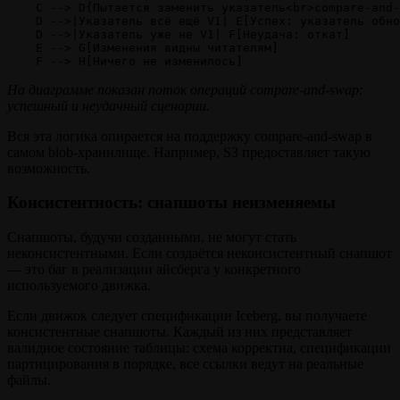
    C --> D{Пытается заменить указатель<br>compare‑and‑
    D -->|Указатель всё ещё V1| E[Успех: указатель обно
    D -->|Указатель уже не V1| F[Неудача: откат]

    E --> G[Изменения видны читателям]

    F --> H[Ничего не изменилось]
На диаграмме показан поток операций compare‑and‑swap:
успешный и неудачный сценарии.
Вся эта логика опирается на поддержку compare‑and‑swap в
самом blob‑хранилище. Например, S3 предоставляет такую
возможность.
Консистентность: снапшоты неизменяемы
Снапшоты, будучи созданными, не могут стать
неконсистентными. Если создаётся неконсистентный снапшот
— это баг в реализации айсберга у конкретного
используемого движка.
Если движок следует спецификации Iceberg, вы получаете
консистентные снапшоты. Каждый из них представляет
валидное состояние таблицы: схема корректна, спецификации
партицирования в порядке, все ссылки ведут на реальные
файлы.