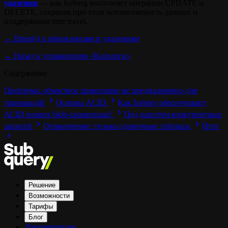
удаления
— как Iceberg выполняет операции UPDATE и
DELETE, сохраняя при этом неизменяемость данных и
поддерживая time travel.
→ Вперёд к обновлениям и удалениям
← Назад к упражнению «Каталоги»
Содержание
Проблема: объектное хранилище не предназначено для
транзакций
Основы ACID
Как Iceberg обеспечивает
ACID поверх blob‑хранилища?
Под капотом конкурентных
записей
Ограничение: только одиночные таблицы
Итог
Решение
Возможности
Тарифы
Блог
Документация
→