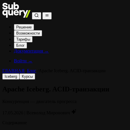
Решение
Возможности
Тарифы
Блог
Документация
→
Войти →
ГЛАВНАЯ
/
Блог
/
Apache Iceberg. ACID‑транзакции
Iceberg
Курсы
Apache Iceberg. ACID‑транзакции
Конкуренция — двигатель прогресса
17.05.2026
|
Всеволод Миронович
Содержание