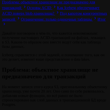
Проблема: объектное хранилище не предназначено для
транзакций
Основы ACID
Как Iceberg обеспечивает
ACID поверх blob‑хранилища?
Под капотом конкурентных
записей
Ограничение: только одиночные таблицы
Итог
Давайте поговорим о чём‑то, что кажется невозможным:
получение настоящих ACID‑транзакций на файлах, лежащих
в S3. Каким‑то образом они вместе ведут себя как таблица
базы данных.
Iceberg справляется с этой задачей, и понимание того, как он
это делает, изменит ваше представление о data lakes.
Проблема: объектное хранилище не
предназначено для транзакций
На момент записи этого курса S3, оригинальному объектному
хранилищу, уже почти 20 лет. Оно само по себе развивалось,
добавляя новые функции, но всё равно не было
спроектировано как слой данных в транзакционной БД вроде
Postgres.